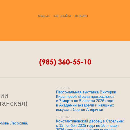
главная
карта сайта
контакты
7.03.2026
Персональная выставка Виктории
рии
Кирьяновой «Грани прекрасного»
с 7 марта по 5 апреля 2026 года
ганская)
в Академии акварели и изящных
искусств Сергея Андрияки
13.11.2025
Константиновский дворец в Стрельне:
юбовь Лесохина.
с 13 ноября 2025 года по 30 января
2026 года персональная выставка