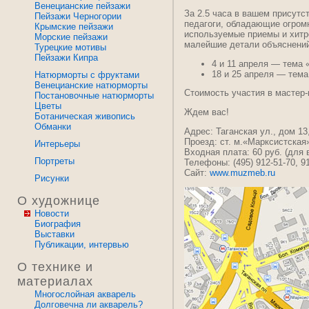
Венецианские пейзажи
За 2.5 часа в вашем присутс
Пейзажи Черногории
педагоги, обладающие огром
Крымские пейзажи
используемые приемы и хитро
Морские пейзажи
малейшие детали объяснени
Турецкие мотивы
Пейзажи Кипра
4 и 11 апреля — тема 
18 и 25 апреля — тем
Натюрморты с фруктами
Венецианские натюрморты
Стоимость участия в мастер-
Постановочные натюрморты
Цветы
Ждем вас!
Ботаническая живопись
Обманки
Адрес: Таганская ул., дом 13
Проезд: ст. м.«Марксистская
Интерьеры
Входная плата: 60 руб. (для 
Портреты
Телефоны: (495) 912-51-70, 9
Сайт:
www.muzmeb.ru
Рисунки
О художнице
Новости
Биография
Выставки
Публикации, интервью
О технике и
материалах
Многослойная акварель
Долговечна ли акварель?