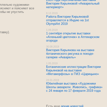
Виктории Кирьяновой «Акварельный
аллельно художники-
натюрморт»
ъясняют и поясняют все
тобы не упустить
8.12.2019
Работа Виктории Кирьяновой
отправляется в Индию на 1st
OlympiArt 2019
1.09.2019
тавку).
1 сентября открытие выставки
«Аленький цветочек» в Аптекарском
огороде
30.08.2019
Виктория Кирьянова на выставке
ботанического рисунка в поезде-
галерее «Акварель»
1.05.2019
Ботанические иллюстрации Виктории
Кирьяновой на выставке
«Метаморфозы» в ГМЗ «Царицыно»
24.01.2019
Юбилейная выставка «Художники
Школы акварели. Живопись, графика»
с 24 января по 17 февраля 2019 года
Есть еще
архив новостей