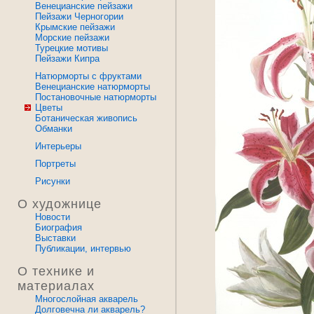
Венецианские пейзажи
Пейзажи Черногории
Крымские пейзажи
Морские пейзажи
Турецкие мотивы
Пейзажи Кипра
Натюрморты с фруктами
Венецианские натюрморты
Постановочные натюрморты
Цветы
Ботаническая живопись
Обманки
Интерьеры
Портреты
Рисунки
О художнице
Новости
Биография
Выставки
Публикации, интервью
О технике и
материалах
Многослойная акварель
Долговечна ли акварель?