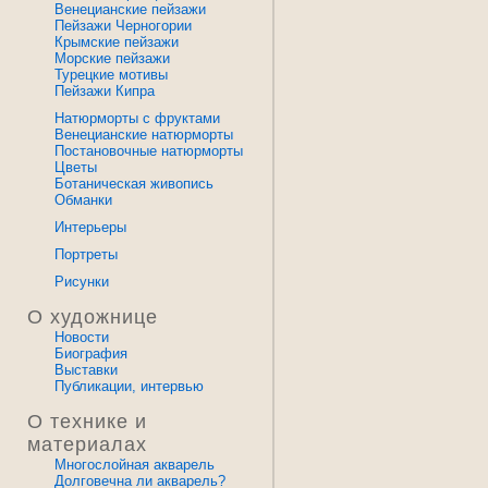
Венецианские пейзажи
Пейзажи Черногории
Крымские пейзажи
Морские пейзажи
Турецкие мотивы
Пейзажи Кипра
Натюрморты с фруктами
Венецианские натюрморты
Постановочные натюрморты
Цветы
Ботаническая живопись
Обманки
Интерьеры
Портреты
Рисунки
О художнице
Новости
Биография
Выставки
Публикации, интервью
О технике и
материалах
Многослойная акварель
Долговечна ли акварель?