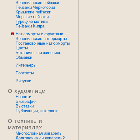
Венецианские пейзажи
Пейзажи Черногории
Крымские пейзажи
Морские пейзажи
Турецкие мотивы
Пейзажи Кипра
Натюрморты с фруктами
Венецианские натюрморты
Постановочные натюрморты
Цветы
Ботаническая живопись
Обманки
Интерьеры
Портреты
Рисунки
О художнице
Новости
Биография
Выставки
Публикации, интервью
О технике и
материалах
Многослойная акварель
Долговечна ли акварель?