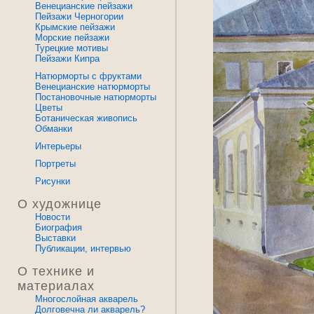
Венецианские пейзажи
Пейзажи Черногории
Крымские пейзажи
Морские пейзажи
Турецкие мотивы
Пейзажи Кипра
Натюрморты с фруктами
Венецианские натюрморты
Постановочные натюрморты
Цветы
Ботаническая живопись
Обманки
Интерьеры
Портреты
Рисунки
О художнице
Новости
Биография
Выставки
Публикации, интервью
О технике и
материалах
Многослойная акварель
Долговечна ли акварель?