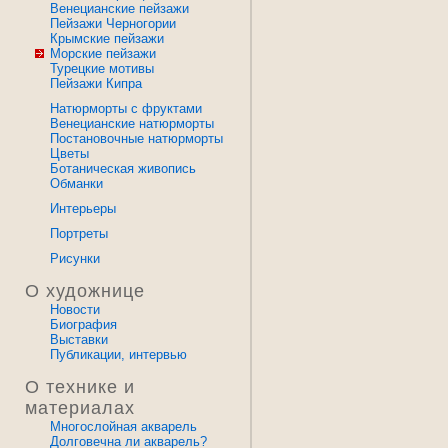
Венецианские пейзажи
Пейзажи Черногории
Крымские пейзажи
Морские пейзажи
Турецкие мотивы
Пейзажи Кипра
Натюрморты с фруктами
Венецианские натюрморты
Постановочные натюрморты
Цветы
Ботаническая живопись
Обманки
Интерьеры
Портреты
Рисунки
О художнице
Новости
Биография
Выставки
Публикации, интервью
О технике и
материалах
Многослойная акварель
Долговечна ли акварель?