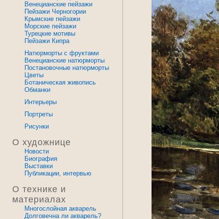
Венецианские пейзажи
Пейзажи Черногории
Крымские пейзажи
Морские пейзажи
Турецкие мотивы
Пейзажи Кипра
Натюрморты с фруктами
Венецианские натюрморты
Постановочные натюрморты
Цветы
Ботаническая живопись
Обманки
Интерьеры
Портреты
Рисунки
О художнице
Новости
Биография
Выставки
Публикации, интервью
О технике и
материалах
Многослойная акварель
Долговечна ли акварель?