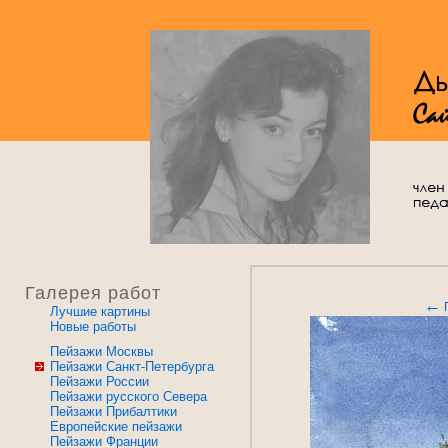
Галерея работ
←
Лучшие картины
Новые работы
Пейзажи Москвы
Пейзажи Санкт-Петербурга
Пейзажи России
Пейзажи русского Севера
Пейзажи Прибалтики
Европейские пейзажи
Пейзажи Франции