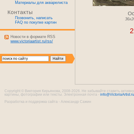
Материалы для акварелиста
Контакты
Ос
Позвонить, написать
36x2
FAQ по покупке картин
2
Новости в формате RSS
www.victoriaartist.ru/rss/
Copyright © Виктория Кирьянова, 2008-2026. Не забывайте ставить активну
картины, фотографии или тексты. Электронная почта -
info@VictoriaArtist.r
Разработка и поддержка сайта - Александр Сажин