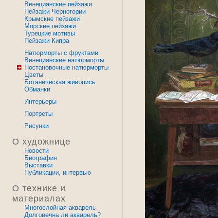
Венецианские пейзажи
Пейзажи Черногории
Крымские пейзажи
Морские пейзажи
Турецкие мотивы
Пейзажи Кипра
Натюрморты с фруктами
Венецианские натюрморты
Постановочные натюрморты
Цветы
Ботаническая живопись
Обманки
Интерьеры
Портреты
Рисунки
О художнице
Новости
Биография
Выставки
Публикации, интервью
О технике и
материалах
Многослойная акварель
Долговечна ли акварель?