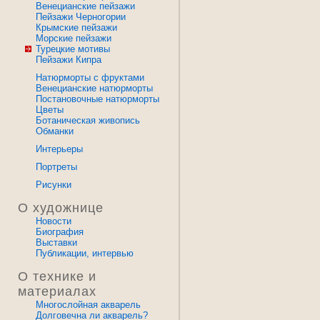
Венецианские пейзажи
Пейзажи Черногории
Крымские пейзажи
Морские пейзажи
Турецкие мотивы
Пейзажи Кипра
Натюрморты с фруктами
Венецианские натюрморты
Постановочные натюрморты
Цветы
Ботаническая живопись
Обманки
Интерьеры
Портреты
Рисунки
О художнице
Новости
Биография
Выставки
Публикации, интервью
О технике и
материалах
Многослойная акварель
Долговечна ли акварель?