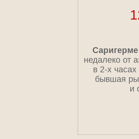
1
Саригерме
недалеко от 
в
2-х
часах 
бывшая рыб
и 