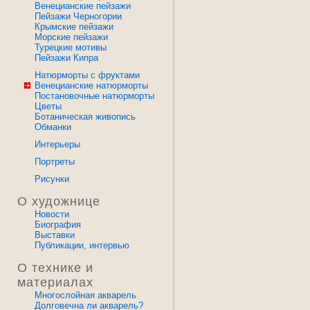
Венецианские пейзажи
Пейзажи Черногории
Крымские пейзажи
Морские пейзажи
Турецкие мотивы
Пейзажи Кипра
Натюрморты с фруктами
Венецианские натюрморты
Постановочные натюрморты
Цветы
Ботаническая живопись
Обманки
Интерьеры
Портреты
Рисунки
О художнице
Новости
Биография
Выставки
Публикации, интервью
О технике и
материалах
Многослойная акварель
Долговечна ли акварель?