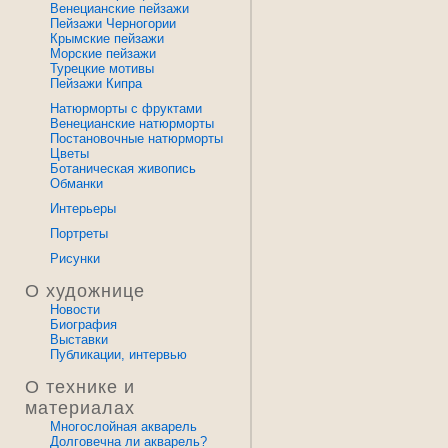
Венецианские пейзажи
Пейзажи Черногории
Крымские пейзажи
Морские пейзажи
Турецкие мотивы
Пейзажи Кипра
Натюрморты с фруктами
Венецианские натюрморты
Постановочные натюрморты
Цветы
Ботаническая живопись
Обманки
Интерьеры
Портреты
Рисунки
О художнице
Новости
Биография
Выставки
Публикации, интервью
О технике и
материалах
Многослойная акварель
Долговечна ли акварель?