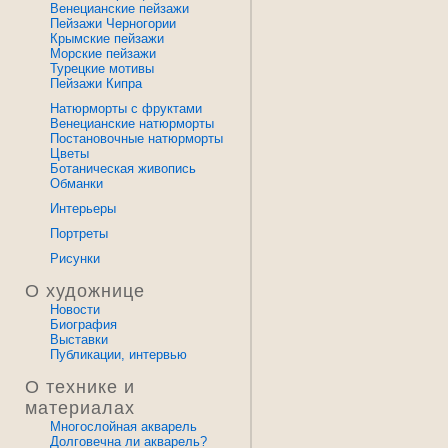
Венецианские пейзажи
Пейзажи Черногории
Крымские пейзажи
Морские пейзажи
Турецкие мотивы
Пейзажи Кипра
Натюрморты с фруктами
Венецианские натюрморты
Постановочные натюрморты
Цветы
Ботаническая живопись
Обманки
Интерьеры
Портреты
Рисунки
О художнице
Новости
Биография
Выставки
Публикации, интервью
О технике и
материалах
Многослойная акварель
Долговечна ли акварель?