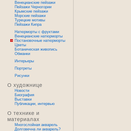
Венецианские пейзажи
Пейзажи Черногории
Крымские пейзажи
Морские пейзажи
Турецкие мотивы
Пейзажи Кипра
Натюрморты с фруктами
Венецианские натюрморты
Постановочные натюрморты
Цветы
Ботаническая живопись
Обманки
Интерьеры
Портреты
Рисунки
О художнице
Новости
Биография
Выставки
Публикации, интервью
О технике и
материалах
Многослойная акварель
Долговечна ли акварель?