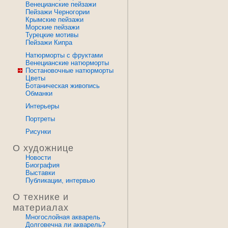
Венецианские пейзажи
Пейзажи Черногории
Крымские пейзажи
Морские пейзажи
Турецкие мотивы
Пейзажи Кипра
Натюрморты с фруктами
Венецианские натюрморты
Постановочные натюрморты
Цветы
Ботаническая живопись
Обманки
Интерьеры
Портреты
Рисунки
О художнице
Новости
Биография
Выставки
Публикации, интервью
О технике и
материалах
Многослойная акварель
Долговечна ли акварель?